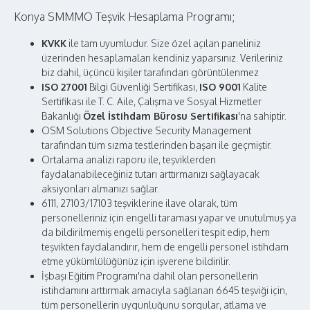
Konya SMMMO Teşvik Hesaplama Programı;
KVKK
ile tam uyumludur. Size özel açılan paneliniz
üzerinden hesaplamaları kendiniz yaparsınız. Verileriniz
biz dahil, üçüncü kişiler tarafından görüntülenmez
ISO 27001
Bilgi Güvenliği Sertifikası,
ISO 9001
Kalite
Sertifikası ile T. C. Aile, Çalışma ve Sosyal Hizmetler
Bakanlığı
Özel İstihdam Bürosu Sertifikası
'na sahiptir.
OSM Solutions Objective Security Management
tarafından tüm sızma testlerinden başarı ile geçmiştir.
Ortalama analizi raporu ile, teşviklerden
faydalanabileceğiniz tutarı arttırmanızı sağlayacak
aksiyonları almanızı sağlar.
6111, 27103/17103 teşviklerine ilave olarak, tüm
personelleriniz için engelli taraması yapar ve unutulmuş ya
da bildirilmemiş engelli personelleri tespit edip, hem
teşvikten faydalandırır, hem de engelli personel istihdam
etme yükümlülüğünüz için işverene bildirilir.
İşbaşı Eğitim Programı'na dahil olan personellerin
istihdamını arttırmak amacıyla sağlanan 6645 teşviği için,
tüm personellerin uygunluğunu sorgular, atlama ve